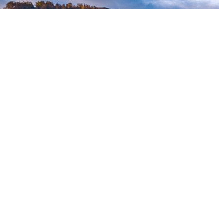
DE BROUWERIJ
De Brouwinstallatie 25 liter
MAISCH & FILTE